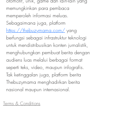
otomotif, unik, game dan lain-lain yang 
memungkinkan para pembaca 
memperoleh informasi meluas. 
Sebagaimana juga, platform 
https://thebuzymama.com/
 yang 
berfungsi sebagai infrastruktur teknologi 
untuk mendistribusikan konten jurnalistik, 
menghubungkan pembuat berita dengan 
audiens luas melalui berbagai format 
seperti teks, video, maupun infografis. 
Tak ketinggalan juga, platform berita 
Thebuzymama menghadirkan berita 
nasional maupun internasional.
Terms & Conditions
Refund/Cancellation Policy
Fulfilment/Shipping Policy
Privacy Policy